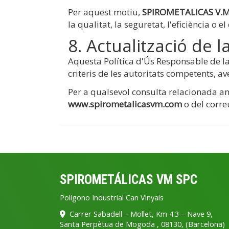
Per aquest motiu,
SPIROMETALICAS V.M.
la qualitat, la seguretat, l'eficiència o
8. Actualització de la
Aquesta Política d'Ús Responsable de la 
criteris de les autoritats competents, av
Per a qualsevol consulta relacionada 
www.spirometalicasvm.com
o del corre
SPIROMETÁLICAS VM SPC
Polígono Industrial Can Vinyals
Carrer Sabadell – Mollet, Km 4.3 – Nave 9,
Santa Perpètua de Mogoda
,
08130
,
(Barcelona)