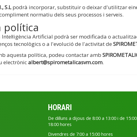
, S.L
podrà incorporar, substituir o deixar d'utilitzar ei
 el compliment normatiu dels seus processos i serveis.
 política
Intel·ligència Artificial podrà ser modificada o actualit
enços tecnològics o a l'evolució de l'activitat de
SPIROMETA
amb aquesta política, podeu contactar amb
SPIROMETALICA
u electrònic
albert@spirometalicasvm.com
.
HORARI
De dilluns a dijous de 8:00 a 13:00 i de 15:00
18:00 hores
Divendres de 7:00 a 15:00 hores