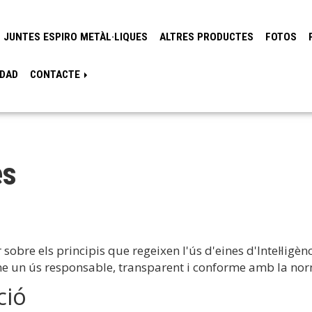
JUNTES ESPIRO METÀL·LIQUES
ALTRES PRODUCTES
FOTOS
IDAD
CONTACTE
es
obre els principis que regeixen l'ús d'eines d'Intel·ligènci
e un ús responsable, transparent i conforme amb la nor
ció