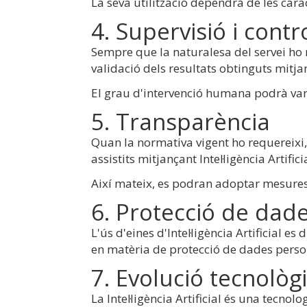
La seva utilització dependrà de les carac
4. Supervisió i contr
Sempre que la naturalesa del servei ho 
validació dels resultats obtinguts mitjanç
El grau d'intervenció humana podrà varia
5. Transparència
Quan la normativa vigent ho requereixi
assistits mitjançant Intel·ligència Artif
Així mateix, es podran adoptar mesures d
6. Protecció de dades
L'ús d'eines d'Intel·ligència Artificial 
en matèria de protecció de dades person
7. Evolució tecnològ
La Intel·ligència Artificial és una tecnol