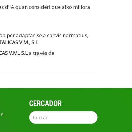
nes d'IA quan consideri que això millora
zada per adaptar-se a canvis normatius,
LICAS V.M., S.L
.
S V.M., S.L
a través de
CERCADOR
 a