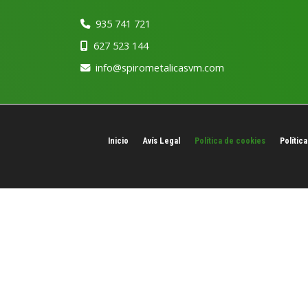
935 741 721
627 523 144
info
spirometalicasvm.com
Inicio
Avís Legal
Política de cookies
Política