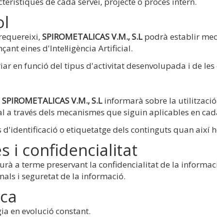
terístiques de cada servei, projecte o procés intern.
ol
requereixi,
SPIROMETALICAS V.M., S.L
podrà establir meca
ant eines d'Intel·ligència Artificial.
r en funció del tipus d'activitat desenvolupada i de les c
,
SPIROMETALICAS V.M., S.L
informarà sobre la utilització
icial a través dels mecanismes que siguin aplicables en cad
'identificació o etiquetatge dels continguts quan així ho 
 i confidencialitat
es durà a terme preservant la confidencialitat de la informa
als i seguretat de la informació.
ica
ogia en evolució constant.