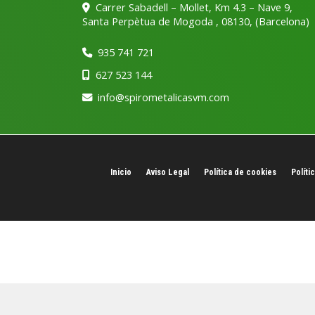
Carrer Sabadell – Mollet, Km 4.3 – Nave 9,
Santa Perpètua de Mogoda
,
08130
,
(Barcelona)
935 741 721
627 523 144
info
spirometalicasvm.com
Inicio
Aviso Legal
Política de cookies
Políti