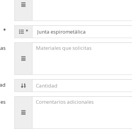
s
tas
dad
les